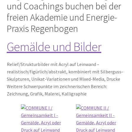
und Coachings buchen bei der
freien Akademie und Energie-
Full Day Booking
Praxis Regenbogen
Time Slots Booking
Gemälde und Bilder
Time Appointments Booking
Contact Form
Relief/Strukturbilder mit Acryl auf Leinwand –
realistisch/figürlich/abstrakt, kombiniert mit Silberguss-
Book an Appointment
Skulpturen, Unikat-Variationen und Mixed-Media, Drucke
Weitere Schwerpunkte im zeichnerischen Bereich:
Zeichnung, Grafik, Malerei, Kalligraphie