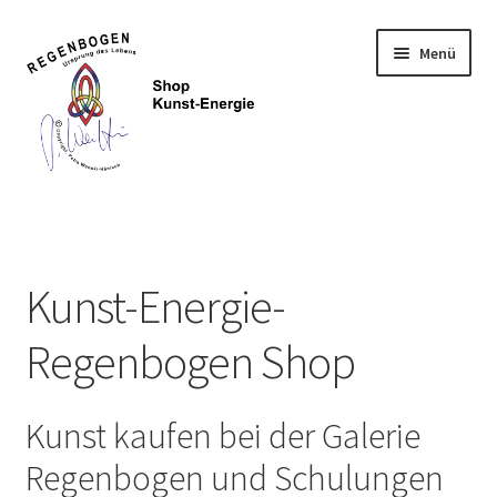
Zur
Zum
Menü
Navigation
Inhalt
springen
springen
Home
Neuigkeiten
Kunst-Energie-
Kategorien
Regenbogen Shop
Petra Wenski-Hänisch
Kunst kaufen bei der Galerie
Terminbuchung
Regenbogen und Schulungen
Mein Konto