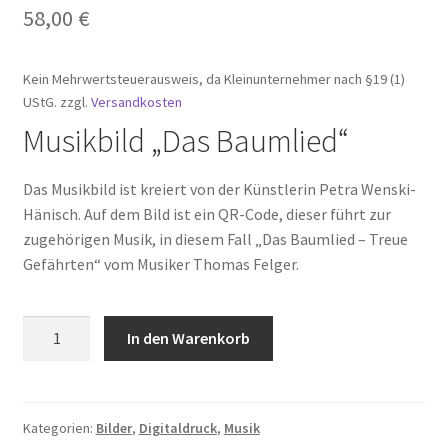
58,00
€
Time Slots Booking
Time Appointments Booking
Kein Mehrwertsteuerausweis, da Kleinunternehmer nach §19 (1)
UStG.
zzgl.
Versandkosten
Contact Form
Musikbild „Das Baumlied“
Book an Appointment
Das Musikbild ist kreiert von der Künstlerin Petra Wenski-
Hänisch. Auf dem Bild ist ein QR-Code, dieser führt zur
zugehörigen Musik, in diesem Fall „Das Baumlied – Treue
Gefährten“ vom Musiker Thomas Felger.
Musikbild
In den Warenkorb
"Das
Baumlied
-
Treue
Kategorien:
Bilder
,
Digitaldruck
,
Musik