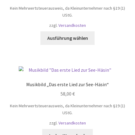
Kein Mehrwertsteuerausweis, da Kleinunternehmer nach §19 (1)
UStG.
zzgl.
Versandkosten
Dieses
Ausführung wählen
Produkt
weist
mehrere
Varianten
auf.
Die
Musikbild „Das erste Lied zur See-Häsin“
Optionen
58,00
€
können
auf
Kein Mehrwertsteuerausweis, da Kleinunternehmer nach §19 (1)
der
UStG.
Produktseite
zzgl.
Versandkosten
gewählt
werden