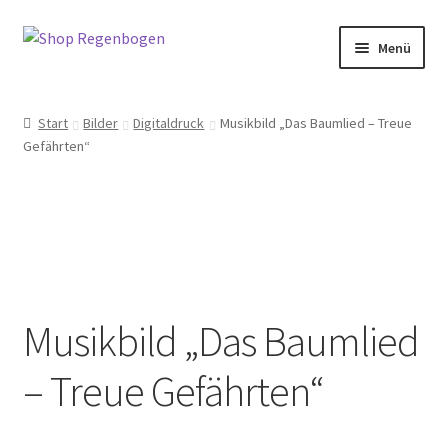
Zur
Zum
Menü
Navigation
Inhalt
springen
springen
Home
Start
Bilder
Digitaldruck
Musikbild „Das Baumlied – Treue
Gefährten“
Neuigkeiten
Kategorien
Petra Wenski-Hänisch
Terminbuchung
Musikbild „Das Baumlied
Mein Konto
– Treue Gefährten“
Full Day Booking