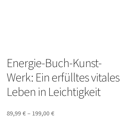
Time Slots Booking
Time Appointments Booking
Contact Form
Book an Appointment
Energie-Buch-Kunst-
Werk: Ein erfülltes vitales
Leben in Leichtigkeit
89,99
€
–
199,00
€