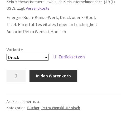
Kein Mehrwertsteuerausweis, da Kleinunternehmer nach §19 (1)
UStG.
zzgl.
Versandkosten
Energie-Buch-Kunst-Werk, Druck oder E-Book
Titel: Ein erfülltes vitales Leben in Leichtigkeit
Autorin: Petra Wenski-Hänisch
Variante
Zurücksetzen
Energie-
In den Warenkorb
Buch-
Kunst-
Werk:
Ein
Artikelnummer:
n. a.
Kategorien:
Bücher
,
Petra Wenski-Hänisch
erfülltes
vitales
Leben