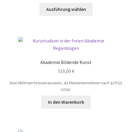
Dieses
Ausführung wählen
Produkt
weist
mehrere
Varianten
auf.
Die
Optionen
Akademie Bildende Kunst
können
510,00
€
auf
der
Kein Mehrwertsteuerausweis, da Kleinunternehmer nach §19 (1)
Produktseite
UStG.
gewählt
werden
In den Warenkorb