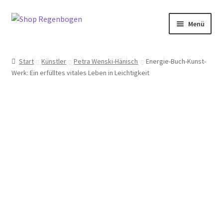
Zur
Zum
Menü
Navigation
Inhalt
springen
springen
Home
Start
Künstler
Petra Wenski-Hänisch
Energie-Buch-Kunst-
Werk: Ein erfülltes vitales Leben in Leichtigkeit
Neuigkeiten
Kategorien
Petra Wenski-Hänisch
Terminbuchung
Mein Konto
Full Day Booking