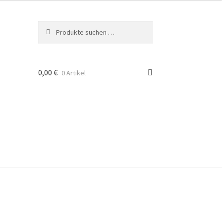
Suche
Suchen
nach:
0,00
€
0 Artikel