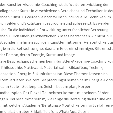
 des Künstler-Akademie-Coaching ist die Weiterentwicklung der
dlagen der Kunst in verschiedenen Bereichen und Techniken in de
enden Kunst. Es werden je nach Wunsch individuelle Techniken im
ich Bilder und Skulpturen besprochen und aufgezeigt. Es werden
lse für die individuelle Entwicklung unter fachlicher Betreuung
ben. Durch einen ganzheitlichen Ansatz betrachten wir nicht nur 
t sondern nehmen auch den Künstler mit seiner Persönlichkeit u
gie in die Betrachtung, so dass am Ende ein stimmiges Bild entst
der Person, deren Energie, Kunst und Image.
tere Besprechungsthemen beim Künstler-Akademie-Coaching kö
: Philosophie, Motivwahl, Materialwahl, Bildaufbau, Technik,
entation, Energie-Zukunftskreation. Diese Themen lassen sich
rzeit vertiefen. Weitere Besprechungsthemen beim Energie-Coac
 dann Seele – Seelenplan, Geist – Lebensplan, Körper –
ndheitsplan. Der Einzel-Teilnehmer kommt mit seinem Förder-
egen und bestimmt selbst, wie lange die Beratung dauert und wiev
, mit welchen Akademie/Beratungs-Möglichkeiten fortgefahren w
unikation über E-Mail, Telefon, WhatsApp, Zoom.