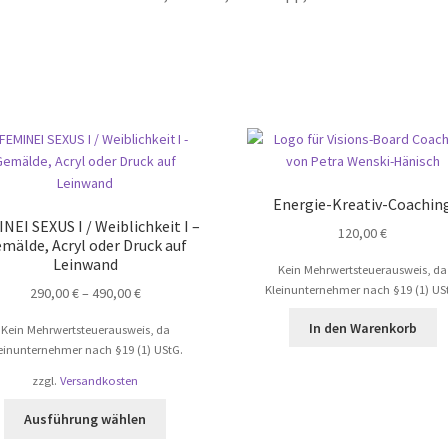
Energie-Kreativ-Coachin
NEI SEXUS I / Weiblichkeit I –
120,00
€
mälde, Acryl oder Druck auf
Leinwand
Kein Mehrwertsteuerausweis, da
Kleinunternehmer nach §19 (1) US
290,00
€
–
490,00
€
In den Warenkorb
Kein Mehrwertsteuerausweis, da
einunternehmer nach §19 (1) UStG.
zzgl.
Versandkosten
Dieses
Ausführung wählen
Produkt