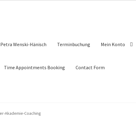
Petra Wenski-Hänisch
Terminbuchung
Mein Konto
Time Appointments Booking
Contact Form
ler-Akademie-Coaching