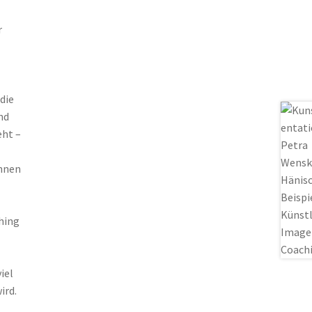
r
die
nd
eht –
nnen
hing
iel
ird.