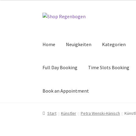
Zur
Zum
Navigation
Inhalt
springen
springen
Home
Neuigkeiten
Kategorien
Full Day Booking
Time Slots Booking
Book an Appointment
Start
Künstler
Petra Wenski-Hänisch
Künst