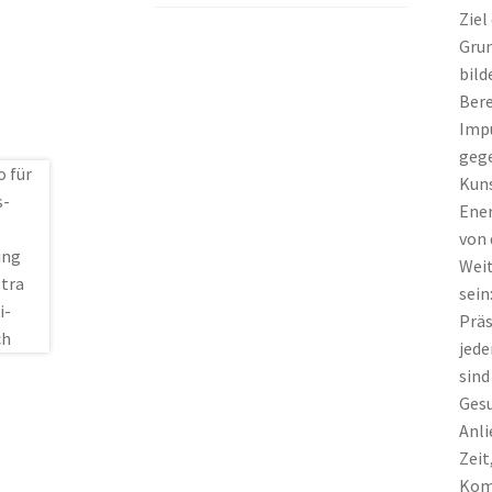
Ziel
Grun
bild
Bere
Impu
gege
Kuns
Ener
von 
Wei
sein
Präs
jede
sind
Gesu
Anli
Zeit
Komm