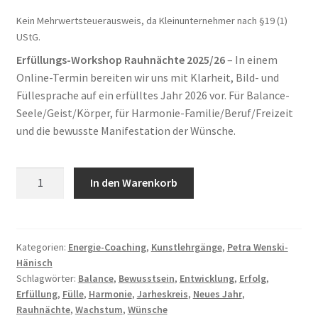
Time Slots Booking
Kein Mehrwertsteuerausweis, da Kleinunternehmer nach §19 (1)
UStG.
Time Appointments Booking
Erfüllungs-Workshop Rauhnächte 2025/26
– In einem
Online-Termin bereiten wir uns mit Klarheit, Bild- und
Contact Form
Füllesprache auf ein erfülltes Jahr 2026 vor. Für Balance-
Seele/Geist/Körper, für Harmonie-Familie/Beruf/Freizeit
Book an Appointment
und die bewusste Manifestation der Wünsche.
Erfüllungs-
In den Warenkorb
Workshop-
Rauhnächte
2025/26
Menge
Kategorien:
Energie-Coaching
,
Kunstlehrgänge
,
Petra Wenski-
Hänisch
Schlagwörter:
Balance
,
Bewusstsein
,
Entwicklung
,
Erfolg
,
Erfüllung
,
Fülle
,
Harmonie
,
Jarheskreis
,
Neues Jahr
,
Rauhnächte
,
Wachstum
,
Wünsche