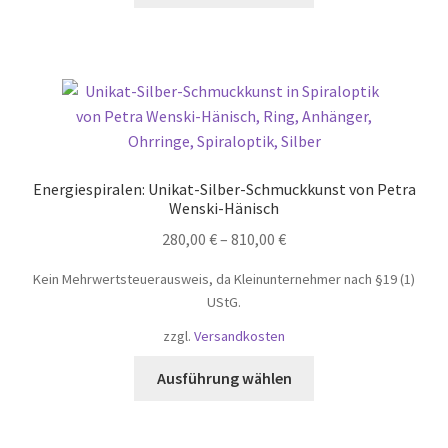
weist
mehrere
Varianten
auf.
Die
Optionen
können
Energiespiralen: Unikat-Silber-Schmuckkunst von Petra
auf
Wenski-Hänisch
der
280,00
€
–
810,00
€
Produktseite
gewählt
Kein Mehrwertsteuerausweis, da Kleinunternehmer nach §19 (1)
werden
UStG.
zzgl.
Versandkosten
Dieses
Ausführung wählen
Produkt
weist
mehrere