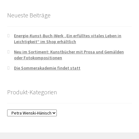
auf
der
Neueste Beiträge
Produktseite
gewählt
Energie-Kunst-Buch-Werk „Ein erfülltes vitales Leben in
werden
Leichtigkeit“ im Shop erhältlich
Neu im Sortiment: Kunstbücher mit Prosa und Gemälden
oder Fotokompositionen
Die Sommerakademie findet statt
Produkt-Kategorien