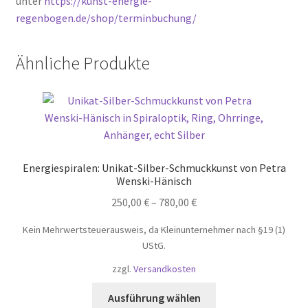
unter
https://kunst-energie-
regenbogen.de/shop/terminbuchung/
Ähnliche Produkte
Energiespiralen: Unikat-Silber-Schmuckkunst von Petra
Wenski-Hänisch
250,00
€
–
780,00
€
Kein Mehrwertsteuerausweis, da Kleinunternehmer nach §19 (1)
UStG.
zzgl.
Versandkosten
Dieses
Ausführung wählen
Produkt