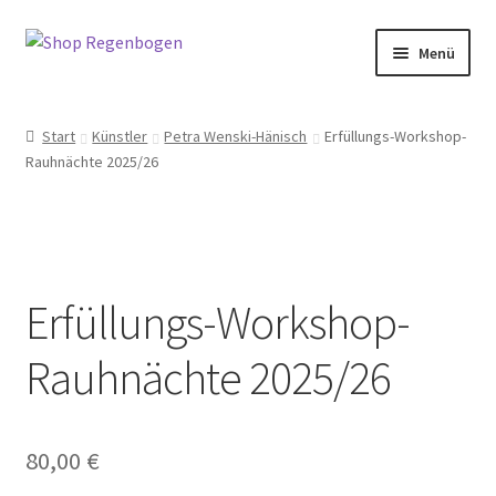
Zur
Zum
Menü
Navigation
Inhalt
springen
springen
Home
Start
Künstler
Petra Wenski-Hänisch
Erfüllungs-Workshop-
Rauhnächte 2025/26
Neuigkeiten
Kategorien
Petra Wenski-Hänisch
Erfüllungs-Workshop-
Terminbuchung
Rauhnächte 2025/26
Mein Konto
80,00
€
Full Day Booking