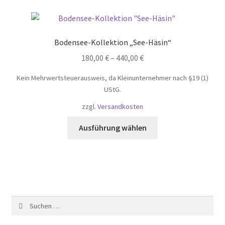
Varianten
auf.
Die
Bodensee-Kollektion „See-Häsin“
Optionen
180,00
€
–
440,00
€
können
auf
Kein Mehrwertsteuerausweis, da Kleinunternehmer nach §19 (1)
der
UStG.
Produktseite
zzgl.
Versandkosten
gewählt
Dieses
werden
Ausführung wählen
Produkt
weist
mehrere
Varianten
auf.
Die
Suchen
Optionen
nach:
können