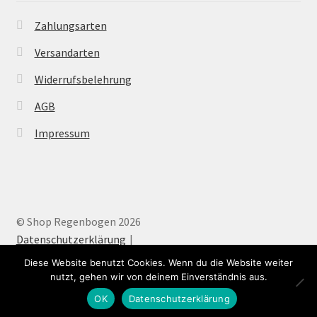
Zahlungsarten
Versandarten
Widerrufsbelehrung
AGB
Impressum
© Shop Regenbogen 2026
Datenschutzerklärung
Diese Website benutzt Cookies. Wenn du die Website weiter
nutzt, gehen wir von deinem Einverständnis aus.
0
OK
Datenschutzerklärung
Suche
Suchen