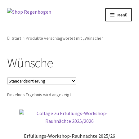
Zur
Zum
Menü
Navigation
Inhalt
springen
springen
Home
Start
Produkte verschlagwortet mit „Wünsche“
Neuigkeiten
Wünsche
Kategorien
Petra Wenski-Hänisch
Einzelnes Ergebnis wird angezeigt
Terminbuchung
Mein Konto
Full Day Booking
Erfüllungs-Workshop-Rauhnächte 2025/26