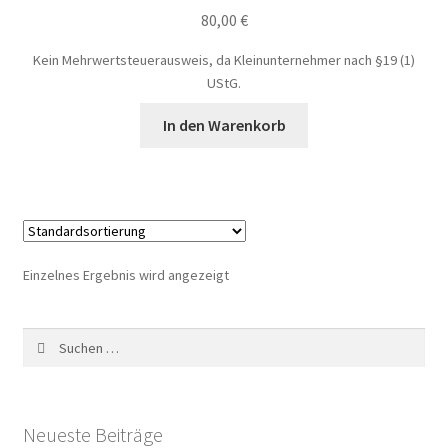
Time Slots Booking
80,00
€
Kein Mehrwertsteuerausweis, da Kleinunternehmer nach §19 (1)
Time Appointments Booking
UStG.
Contact Form
In den Warenkorb
Book an Appointment
Einzelnes Ergebnis wird angezeigt
Suchen
nach:
Neueste Beiträge