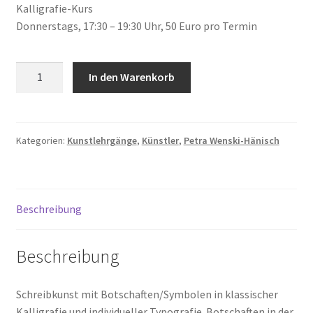
Kalligrafie-Kurs
Time Slots Booking
Donnerstags, 17:30 – 19:30 Uhr, 50 Euro pro Termin
Time Appointments Booking
Kalligrafie-
In den Warenkorb
Contact Form
Kurs
Menge
Book an Appointment
Kategorien:
Kunstlehrgänge
,
Künstler
,
Petra Wenski-Hänisch
Beschreibung
Beschreibung
Schreibkunst mit Botschaften/Symbolen in klassischer
Kalligrafie und individueller Typografie. Botschaften in der