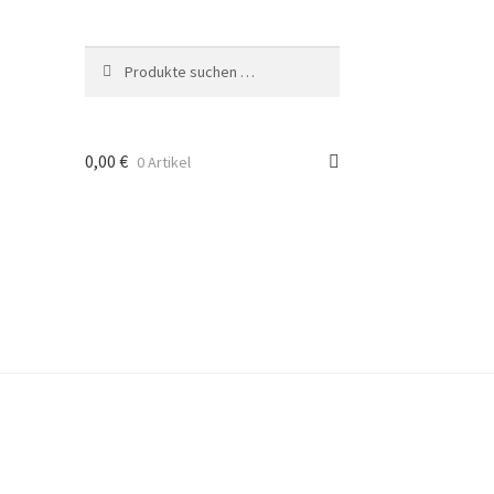
Suche
Suchen
nach:
0,00
€
0 Artikel