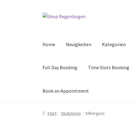
Zur
Zum
Navigation
Inhalt
springen
springen
Home
Neuigkeiten
Kategorien
Full Day Booking
Time Slots Booking
Book an Appointment
Start
Skulpturen
Silberguss