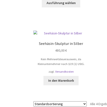
Dieses
Ausführung wählen
Produkt
weist
mehrere
Varianten
auf.
Die
Optionen
können
Seehäsin-Skulptur in Silber
auf
480,00
€
der
Produktseite
Kein Mehrwertsteuerausweis, da
gewählt
Kleinunternehmer nach §19 (1) UStG.
werden
zzgl.
Versandkosten
In den Warenkorb
Alle 4 Erge