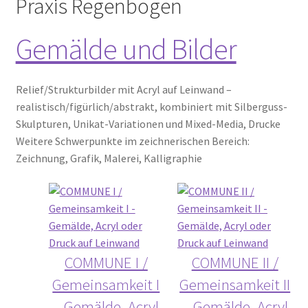
Praxis Regenbogen
Time Slots Booking
Gemälde und Bilder
Time Appointments Booking
Contact Form
Relief/Strukturbilder mit Acryl auf Leinwand –
realistisch/figürlich/abstrakt, kombiniert mit Silberguss-
Book an Appointment
Skulpturen, Unikat-Variationen und Mixed-Media, Drucke
Weitere Schwerpunkte im zeichnerischen Bereich:
Zeichnung, Grafik, Malerei, Kalligraphie
COMMUNE I /
COMMUNE II /
Gemeinsamkeit I
Gemeinsamkeit II
– Gemälde, Acryl
– Gemälde, Acryl