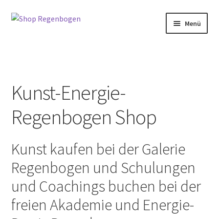
Zur
Zum
Menü
Navigation
Inhalt
springen
springen
Home
Neuigkeiten
Kunst-Energie-
Kategorien
Regenbogen Shop
Petra Wenski-Hänisch
Kunst kaufen bei der Galerie
Terminbuchung
Regenbogen und Schulungen
Mein Konto
und Coachings buchen bei der
freien Akademie und Energie-
Full Day Booking