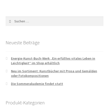
Suchen
nach:
Neueste Beiträge
Energie-Kunst-Buch-Werk „Ein erfülltes vitales Leben in
Leichtigkeit“ im Shop erhältlich
Neu im Sortiment: Kunstbücher mit Prosa und Gemälden
oder Fotokompositionen
Die Sommerakademie findet statt
Produkt-Kategorien