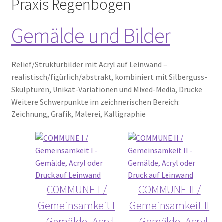
Praxis Regenbogen
Time Slots Booking
Gemälde und Bilder
Time Appointments Booking
Contact Form
Relief/Strukturbilder mit Acryl auf Leinwand –
realistisch/figürlich/abstrakt, kombiniert mit Silberguss-
Book an Appointment
Skulpturen, Unikat-Variationen und Mixed-Media, Drucke
Weitere Schwerpunkte im zeichnerischen Bereich:
Zeichnung, Grafik, Malerei, Kalligraphie
COMMUNE I /
COMMUNE II /
Gemeinsamkeit I
Gemeinsamkeit II
– Gemälde, Acryl
– Gemälde, Acryl