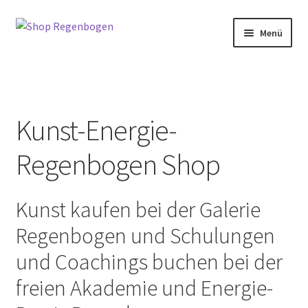
Zur
Zum
Menü
Navigation
Inhalt
springen
springen
Home
Neuigkeiten
Kunst-Energie-
Kategorien
Regenbogen Shop
Petra Wenski-Hänisch
Kunst kaufen bei der Galerie
Terminbuchung
Regenbogen und Schulungen
Mein Konto
und Coachings buchen bei der
freien Akademie und Energie-
Full Day Booking