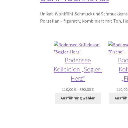
Unikat-Wohlfühl-Schmuck und Schmuckkunst 
Porzellan – figurativ, kombiniert mit Ton, 
Bodensee
Bod
Kollektion „Segler-
Kol
Herz“
„F
110,00
€
–
390,00
€
110,0
Ausführung wählen
Ausfüh