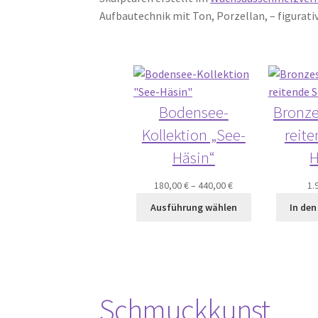
Aufbautechnik mit Ton, Porzellan, – figurati
Bodensee-
Bronze
Kollektion „See-
reit
Häsin“
H
180,00
€
–
440,00
€
1.
Ausführung wählen
In de
Schmuckkunst