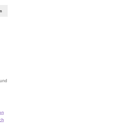
n
 und