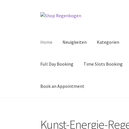
Zur
Zum
Navigation
Inhalt
springen
springen
Home
Neuigkeiten
Kategorien
Full Day Booking
Time Slots Booking
Book an Appointment
Kunst-Energie-Re