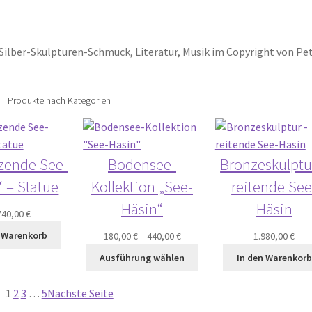
 Silber-Skulpturen-Schmuck, Literatur, Musik im Copyright von Pe
Produkte nach Kategorien
tzende See-
Bodensee-
Bronzeskulptu
“ – Statue
Kollektion „See-
reitende See
Häsin“
Häsin
740,00
€
n Warenkorb
180,00
€
–
440,00
€
1.980,00
€
Ausführung wählen
In den Warenkorb
1
2
3
…
5
Nächste Seite