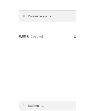
Suche
Suchen
nach:
0,00
€
0 Artikel
Suchen
nach: