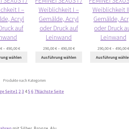
 SEXUS I /
FEMINEI SEXUS I /
FEMINEI SEXUS 
chkeit I –
Weiblichkeit I –
Weiblichkeit I
de, Acryl
Gemälde, Acryl
Gemälde, Acr
Druck auf
oder Druck auf
oder Druck a
inwand
Leinwand
Leinwand
0
€
–
490,00
€
290,00
€
–
490,00
€
290,00
€
–
490,00
rung wählen
Ausführung wählen
Ausführung wähle
Produkte nach Kategorien
ge Seite
1
2
3
4
5
6
7
Nächste Seite
fahren
mit Silber, Bronze, Alu,…