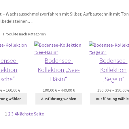
– Wachsausschmelzverfahren mit Silber, Aufbautechnik mit Ton
Halbedelsteinen,…
Produkte nach Kategorien
ensee-
Bodensee-
Bodensee-
lektion
Kollektion „See-
Kollektion
ische“
Häsin“
„Segeln“
0
€
–
160,00
€
180,00
€
–
440,00
€
190,00
€
–
290,00
rung wählen
Ausführung wählen
Ausführung wähle
1
2
3
4
Nächste Seite