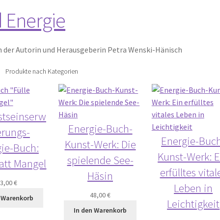
 Energie
 der Autorin und Herausgeberin Petra Wenski-Hänisch
Produkte nach Kategorien
tseinserw
Energie-Buch-
erungs-
Energie-Buc
Kunst-Werk: Die
ie-Buch:
Kunst-Werk: E
spielende See-
tatt Mangel
erfülltes vital
Häsin
33,00
€
Leben in
48,00
€
n Warenkorb
Leichtigkeit
In den Warenkorb