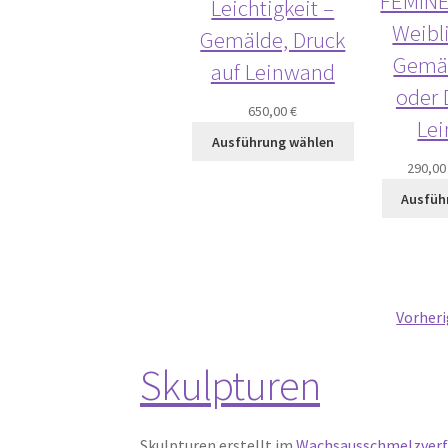
FEMINEI
Leichtigkeit –
Weibli
Gemälde, Druck
Gemäl
auf Leinwand
oder 
650,00
€
Le
Ausführung wählen
290,0
Ausfüh
Vorheri
Skulpturen
Skulpturen erstellt im
Wachsausschmelzver