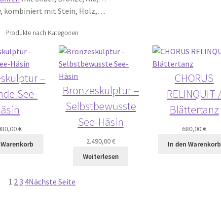
v, kombiniert mit Stein, Holz,…
Produkte nach Kategorien
skulptur –
CHORUS
Bronzeskulptur –
ende See-
RELINQUIT 
Selbstbewusste
äsin
Blättertanz
See-Häsin
980,00
€
680,00
€
2.490,00
€
n Warenkorb
In den Warenkorb
Weiterlesen
1
2
3
4
Nächste Seite